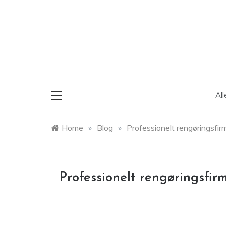
Skip
to
content
Al
Home
»
Blog
»
Professionelt rengøringsfirm
Professionelt rengøringsfirm