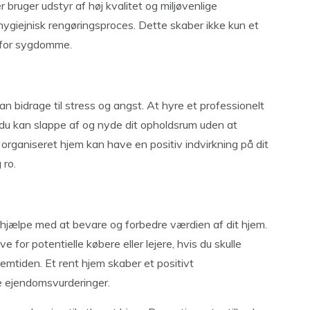
 bruger udstyr af høj kvalitet og miljøvenlige
 hygiejnisk rengøringsproces. Dette skaber ikke kun et
n for sygdomme.
an bidrage til stress og angst. At hyre et professionelt
du kan slappe af og nyde dit opholdsrum uden at
rganiseret hjem kan have en positiv indvirkning på dit
 ro.
jælpe med at bevare og forbedre værdien af ​​dit hjem.
for potentielle købere eller lejere, hvis du skulle
i fremtiden. Et rent hjem skaber et positivt
re ejendomsvurderinger.