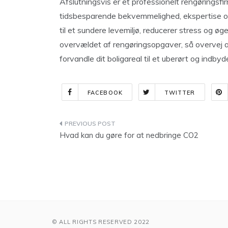
Afslutningsvis er et professionelt rengøringsfir
tidsbesparende bekvemmelighed, ekspertise og 
til et sundere levemiljø, reducerer stress og øger
overvældet af rengøringsopgaver, så overvej at
forvandle dit boligareal til et uberørt og indbyd
FACEBOOK
TWITTER
Indlægsnavigation
Hvad kan du gøre for at nedbringe CO2
© ALL RIGHTS RESERVED 2022