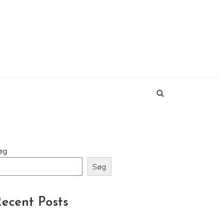
øg
Søg
ecent Posts