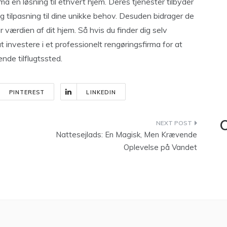
ma en løsning til ethvert hjem. Deres tjenester tilbyder
tilpasning til dine unikke behov. Desuden bidrager de
 værdien af ​​dit hjem. Så hvis du finder dig selv
 investere i et professionelt rengøringsfirma for at
ende tilflugtssted.
PINTEREST
LINKEDIN
C
Nattesejlads: En Magisk, Men Krævende
Oplevelse på Vandet