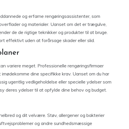
 uddannede og erfarne rengøringsassistenter, som
 overflader og materialer. Uanset om det er trægulve,
ender de de rigtige teknikker og produkter til at bruge.
ort effektivt uden at forårsage skader eller slid.
planer
kan variere meget. Professionelle rengøringsfirmaer
at imødekomme dine specifikke krav. Uanset om du har
g ugentlig vedligeholdelse eller specielle ydelser som
y deres ydelser til at opfylde dine behov og budget.
helbred og dit velvære. Støv, allergener og bakterier
er, luftvejsproblemer og andre sundhedsmæssige