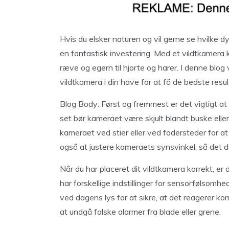
Hvis du elsker naturen og vil gerne se hvilke d
en fantastisk investering. Med et vildtkamera
ræve og egern til hjorte og harer. I denne blog
vildtkamera i din have for at få de bedste resul
Blog Body: Først og fremmest er det vigtigt at 
set bør kameraet være skjult blandt buske ell
kameraet ved stier eller ved fodersteder for at
også at justere kameraets synsvinkel, så det 
Når du har placeret dit vildtkamera korrekt, er de
har forskellige indstillinger for sensorfølsomh
ved dagens lys for at sikre, at det reagerer k
at undgå falske alarmer fra blade eller grene.