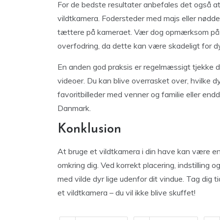
For de bedste resultater anbefales det også at b
vildtkamera. Fodersteder med majs eller nødder
tættere på kameraet. Vær dog opmærksom på lo
overfodring, da dette kan være skadeligt for d
En anden god praksis er regelmæssigt tjekke di
videoer. Du kan blive overrasket over, hvilke 
favoritbilleder med venner og familie eller endd
Danmark.
Konklusion
At bruge et vildtkamera i din have kan være
omkring dig. Ved korrekt placering, indstilling
med vilde dyr lige udenfor dit vindue. Tag dig t
et vildtkamera – du vil ikke blive skuffet!