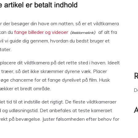
yr der besøger din have om natten, så er et vildtkamera
 kan du
fange billeder og videoer
af alt fra
 vil vi guide dig gennem, hvordan du bedst bruger et
tater.
placere dit vildtkamera på det rette sted i haven. Ideelt
er træer, så det ikke skræmmer dyrene væk. Placer
 øge chancerne for at fange dyrelivet på film. Husk
dækker et bredt område.
D
t tid til at indstille det rigtigt. De fleste vildtkameraer
A
ed og udløsningstid. Det anbefales at teste kameraet
orrekt på bevægelse. Juster følsomheden efter behov for